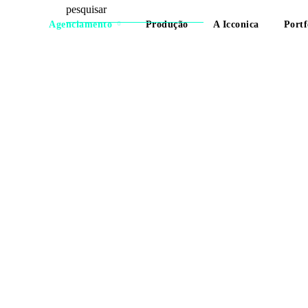
Agenciamento
Produção
A Icconica
Portf